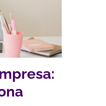
impresa:
iona