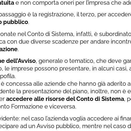
atuita
e non comporta oneri per l’impresa che ade
assaggio è la registrazione, il terzo, per acceder
o pubblico
.
onate nel Conto di Sistema, infatti, è subordinato 
ica con due diverse scadenze per andare incontro
mazione
.
e dell’Avviso
, generale o tematico, che deve ga
, le imprese possono presentare, in alcuni casi, a
ofila.
si è concessa alle aziende che hanno già aderito
ente la presentazione del piano, inoltre, non è 
per
accedere alle risorse del Conto di Sistema
, 
onto Formazione e viceversa.
vidente: nel caso l’azienda voglia accedere ai fina
ecipare ad un Avviso pubblico, mentre nel caso 