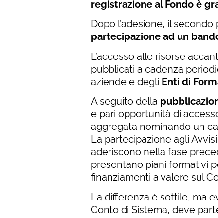
registrazione
al Fondo è gr
Dopo l’adesione, il secondo p
partecipazione ad un band
L’accesso alle risorse accant
pubblicati a cadenza period
aziende e degli
Enti di For
A seguito della
pubblicazion
e pari opportunità di accesso
aggregata nominando un cap
La partecipazione agli Avvi
aderiscono nella fase preced
presentano piani formativi 
finanziamenti a valere sul C
La differenza è sottile, ma e
Conto di Sistema, deve part