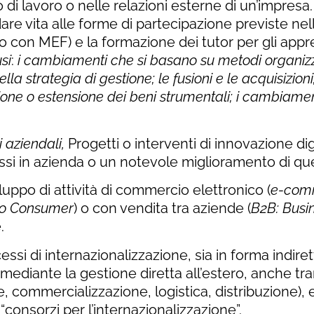
o di lavoro o nelle relazioni esterne di un’impres
e vita alle forme di partecipazione previste nell’
o con MEF) e la formazione dei tutor per gli appre
si
:
i cambiamenti che si basano su metodi organizzat
la strategia di gestione; le fusioni e le acquisizioni;
ione o estensione dei beni strumentali; i cambiame
 aziendali,
Progetti o interventi di innovazione di
ssi in azienda o un notevole miglioramento di quell
luppo di attività di commercio elettronico (
e-com
to Consumer
) o con vendita tra aziende (
B2B: Busi
.
ssi di internazionalizzazione, sia in forma indire
a mediante la gestione diretta all’estero, anche tra
ne, commercializzazione, logistica, distribuzione), 
 “consorzi per l’internazionalizzazione”.