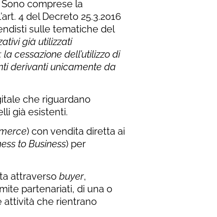
a. Sono comprese la
art. 4 del Decreto 25.3.2016
ndisti sulle tematiche del
ivi già utilizzati
 la cessazione dell’utilizzo di
nti derivanti unicamente da
gitale che riguardano
i già esistenti.
merce
) con vendita diretta ai
ness to Business
) per
tta attraverso
buyer
,
mite partenariati, di una o
e attività che rientrano