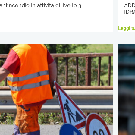
antincendio in attività di livello 3
ADD
IDR
Leggi tu