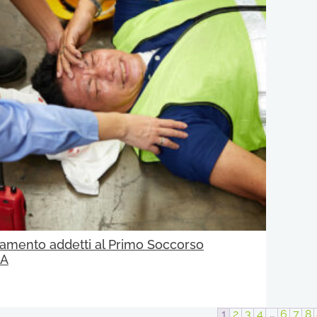
amento addetti al Primo Soccorso
 A
1
2
3
4
…
6
7
8