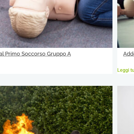
 al Primo Soccorso Gruppo A
Add
Leggi tu