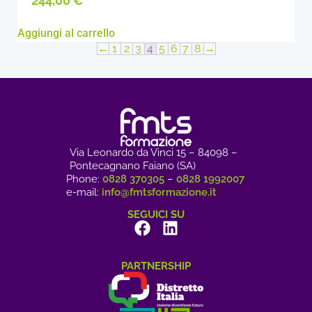
244,00
€
Aggiungi al carrello
←
1
2
3
4
5
6
7
8
→
Via Leonardo da Vinci 15 – 84098 –
Pontecagnano Faiano (SA)
Phone:
0828 370305
–
0828 1992007
e-mail:
info@fmtsformazione.it
SEGUICI SU
PARTNERSHIP