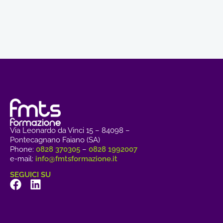
Via Leonardo da Vinci 15 – 84098 –
Pontecagnano Faiano (SA)
Phone:
0828 370305
–
0828 1992007
e-mail:
info@fmtsformazione.it
SEGUICI SU