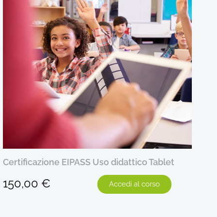
 EIPASS Uso didattico Tablet
Certificazione E
150,00
€
Accedi al corso