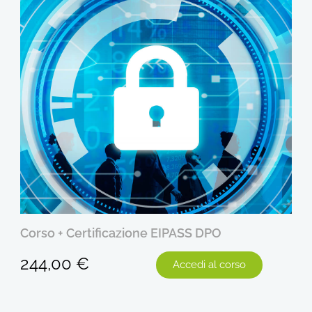
tificazione EIPASS DPO
Certificazione
€
150,00
€
Accedi al corso