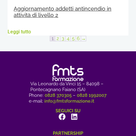
Aggiornamento addetti antincendio in
attività di livello 2
Leggi tutto
1
2
3
4
5
6
→
Via Leonardo da Vinci 15 – 84098 –
Pontecagnano Faiano (SA)
Phone:
0828 370305
–
0828 1992007
e-mail:
info@fmtsformazione.it
SEGUICI SU
PARTNERSHIP