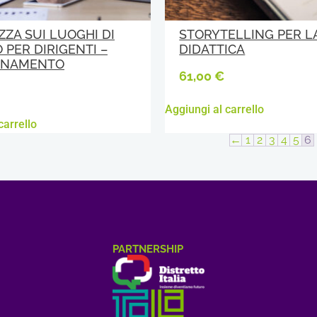
ZZA SUI LUOGHI DI
STORYTELLING PER L
 PER DIRIGENTI –
DIDATTICA
RNAMENTO
61,00
€
Aggiungi al carrello
carrello
←
1
2
3
4
5
6
PARTNERSHIP