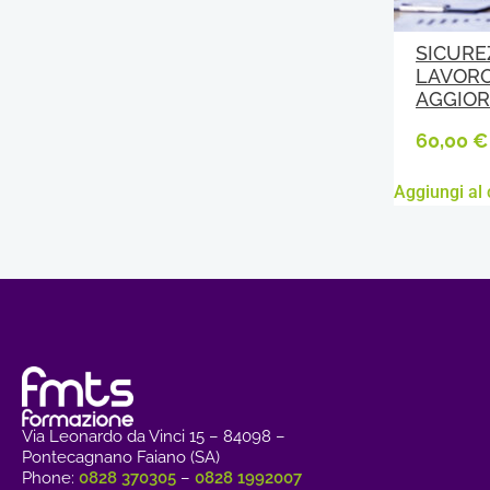
SICURE
LAVORO
AGGIO
60,00
€
Aggiungi al 
Via Leonardo da Vinci 15 – 84098 –
Pontecagnano Faiano (SA)
Phone:
0828 370305
–
0828 1992007