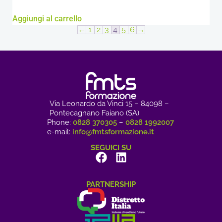
Aggiungi al carrello
←
1
2
3
4
5
6
→
Via Leonardo da Vinci 15 – 84098 –
Pontecagnano Faiano (SA)
Phone:
0828 370305
–
0828 1992007
e-mail:
info@fmtsformazione.it
SEGUICI SU
PARTNERSHIP