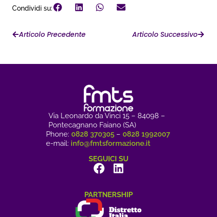
Condividi su:
Articolo Precedente
Articolo Successivo
Via Leonardo da Vinci 15 – 84098 –
Pontecagnano Faiano (SA)
Phone:
0828 370305
–
0828 1992007
e-mail:
info@fmtsformazione.it
SEGUICI SU
PARTNERSHIP