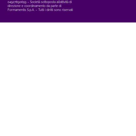
04927890659 – Società sottoposta all’attività di
direzione e coordinamento da parte di
Formamentis S.p.A. – Tutti i diritti sono riservati