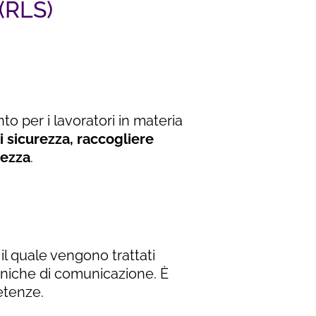
(RLS)
nto per i lavoratori in materia
i sicurezza, raccogliere
rezza
.
il quale vengono trattati
ecniche di comunicazione. È
etenze.