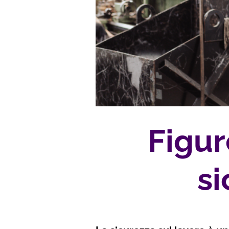
Figur
si