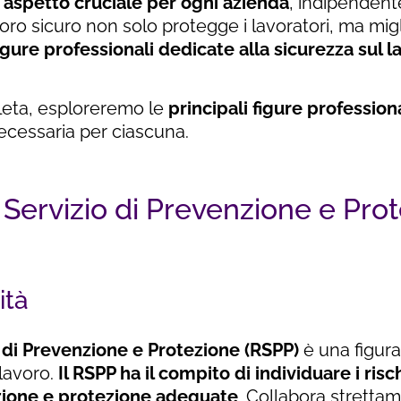
n aspetto cruciale per ogni azienda
, indipendent
oro sicuro non solo protegge i lavoratori, ma migl
igure professionali dedicate alla sicurezza sul l
eta, esploreremo le
principali figure profession
ecessaria per ciascuna.
Servizio di Prevenzione e Pro
ità
 di Prevenzione e Protezione (RSPP)
è una figura
 lavoro.
Il RSPP ha il compito di individuare i risc
zione e protezione adeguate
. Collabora strettam