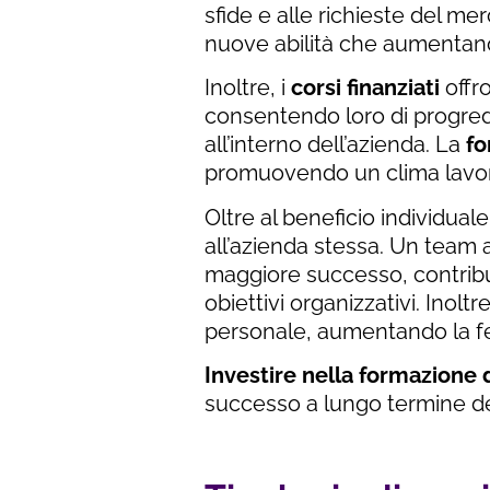
sfide e alle richieste del me
nuove abilità che aumentano l
Inoltre, i
corsi finanziati
offr
consentendo loro di progredi
all’interno dell’azienda. La
fo
promuovendo un clima lavora
Oltre al beneficio individuale
all’azienda stessa. Un team a
maggiore successo, contribu
obiettivi organizzativi. Inolt
personale, aumentando la fed
Investire nella formazione 
successo a lungo termine de