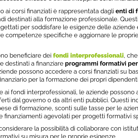
 ai corsi finanziati è rappresentata dagli
enti di
di destinati alla formazione professionale. Quest
ogettati per soddisfare le esigenze delle aziende 
re competenze specifiche e aggiornare le proprie
ono beneficiare dei
fondi interprofessionali
, che
e destinati a finanziare
programmi formativi per
 aziende possono accedere a corsi finanziati su ba
nanziario per la formazione dei propri dipendenti
 e ai fondi interprofessionali, le aziende possono
 offerti dal governo o da altri enti pubblici. Questi
pese di formazione, sconti sulle tasse per le azi
e finanziamenti agevolati per progetti formativi sp
onsiderare la possibilità di collaborare con istitu
mativi su misura per le proprie esigenze.