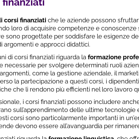
 finanziati
 corsi finanziati
che le aziende possono sfruttar
ndo loro di acquisire competenze e conoscenze sp
e sono progettate per soddisfare le esigenze del
 argomenti e approcci didattici.
i di corsi finanziati riguarda la
formazione profe
 necessarie per svolgere determinati ruoli azien
rgomenti, come la gestione aziendale, il marketi
traverso la partecipazione a questi corsi, i dipende
he che li rendono più efficienti nel loro lavoro q
sionale, i corsi finanziati possono includere anch
no sull’apprendimento delle ultime tecnologie e s
sti corsi sono particolarmente importanti in un’era
iende devono essere all’avanguardia per rimaner
anziati riguarda la
formazione linguistica
, che off