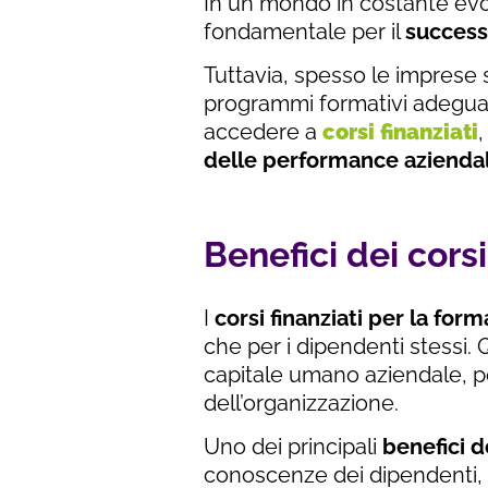
In un mondo in costante evo
fondamentale per il
success
Tuttavia, spesso le imprese si
programmi formativi adeguat
accedere a
corsi finanziati
,
delle performance aziendal
Benefici dei cors
I
corsi finanziati per la for
che per i dipendenti stessi
capitale umano aziendale, p
dell’organizzazione.
Uno dei principali
benefici de
conoscenze dei dipendenti, c