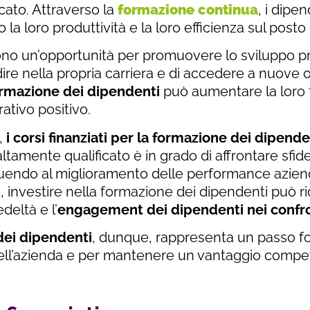
rcato. Attraverso la
formazione continua
, i dipe
a loro produttività e la loro efficienza sul posto 
ono un’opportunità per promuovere lo sviluppo pr
re nella propria carriera e di accedere a nuove 
rmazione dei dipendenti
può aumentare la loro f
tivo positivo.
,
i corsi finanziati per la formazione dei dipende
ltamente qualificato è in grado di affrontare sfi
endo al miglioramento delle performance aziendal
re, investire nella formazione dei dipendenti può ri
eltà e l’
engagement dei dipendenti nei confro
dei dipendenti
, dunque, rappresenta un passo fo
ll’azienda e per mantenere un vantaggio competi